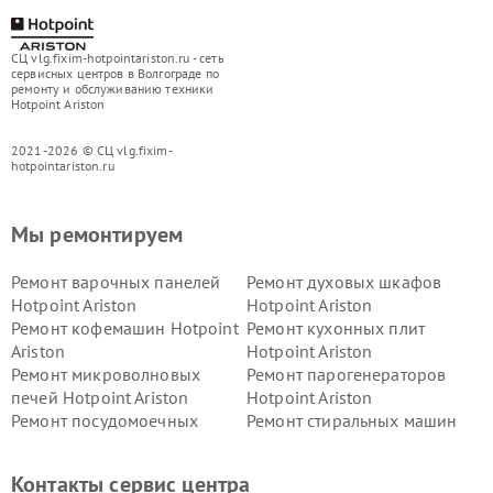
СЦ vlg.fixim-hotpointariston.ru - сеть
сервисных центров в Волгограде по
ремонту и обслуживанию техники
Hotpoint Ariston
2021-2026 © СЦ vlg.fixim-
hotpointariston.ru
Мы ремонтируем
Ремонт варочных панелей
Ремонт духовых шкафов
Hotpoint Ariston
Hotpoint Ariston
Ремонт кофемашин Hotpoint
Ремонт кухонных плит
Ariston
Hotpoint Ariston
Ремонт микроволновых
Ремонт парогенераторов
печей Hotpoint Ariston
Hotpoint Ariston
Ремонт посудомоечных
Ремонт стиральных машин
машин Hotpoint Ariston
Hotpoint Ariston
Ремонт холодильников
Ремонт морозильных камер
Контакты сервис центра
Hotpoint Ariston
Hotpoint Ariston