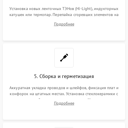
Установка новых ленточных ТЭНов (Hi-Light), индукторных
катушек или термопар. Перепайка сгоревших элементов на
плате управления, восстановление токопроводящих
Подробнее
дорожек. Очистка контактов и замена поврежденной
проводки.
5. Сборка и герметизация
Аккуратная укладка проводов и шлейфов, фиксация плат и
конфорок на штатных местах. Установка стеклокерамики с
проверкой равномерности зазоров. Нанесение
Подробнее
термостойкого герметика или укладка уплотнительной
ленты по контуру.