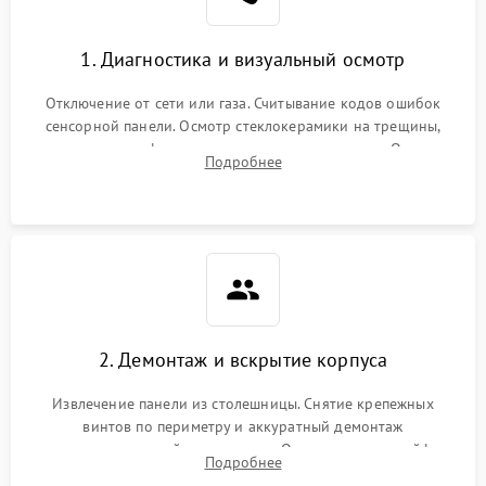
1. Диагностика и визуальный осмотр
Отключение от сети или газа. Считывание кодов ошибок
сенсорной панели. Осмотр стеклокерамики на трещины,
проверка конфорок на равномерность нагрева. Опрос
Подробнее
клиента о симптомах (не включается, не видит посуду,
щелкает).
2. Демонтаж и вскрытие корпуса
Извлечение панели из столешницы. Снятие крепежных
винтов по периметру и аккуратный демонтаж
стеклокерамической поверхности. Отсоединение шлейфов
Подробнее
сенсорного блока для доступа к силовым платам, катушкам