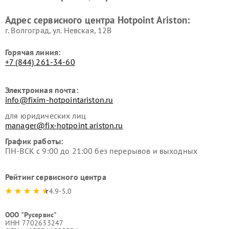
Ремонт вытяжек Hotpoint
Ремонт сушильных машин
Адрес сервисного центра Hotpoint Ariston:
Ariston
Hotpoint Ariston
г. Волгоград, ул. Невская, 12В
Горячая линия:
+7 (844) 261-34-60
Электронная почта:
info@fixim-hotpointariston.ru
для юридических лиц
manager@fix-hotpoint ariston.ru
График работы:
ПН-ВСК с 9:00 до 21:00 без перерывов и выходных
Рейтинг сервисного центра
4.9-5.0
ООО "Русервис"
ИНН 7702633247