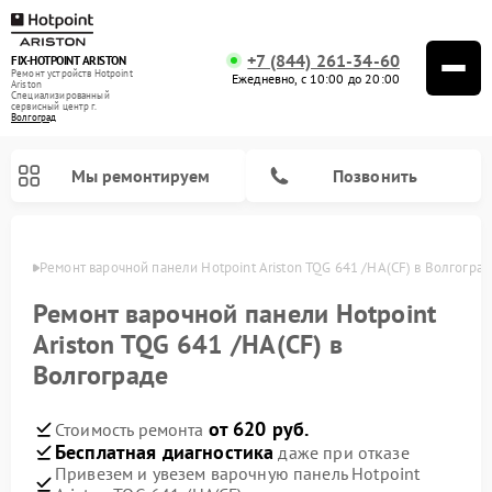
+7 (844) 261-34-60
FIX-HOTPOINT ARISTON
Ремонт устройств Hotpoint
Ежедневно, с 10:00 до 20:00
Ariston
Специализированный
cервисный центр г.
Волгоград
Мы ремонтируем
Позвонить
граде
Ремонт варочной панели Hotpoint Ariston TQG 641 /HA(CF) в Волгогра
Ремонт варочной панели Hotpoint
Ariston TQG 641 /HA(CF) в
Волгограде
от 620 руб.
Стоимость ремонта
Бесплатная диагностика
даже при отказе
Привезем и увезем варочную панель Hotpoint
Ремонт духовых шкафов Hotpoint Ariston
Ремонт парогенераторов Hotpoint Ariston
Ремонт стиральных машин Hotpoint Ariston
Ремонт морозильных камер Hotpoint Ariston
Ремонт сушильных машин Hotpoint Ariston
Ремонт кухонных плит Hotpoint Ariston
Ремонт микроволновых печей Hotpoint Ariston
Ремонт посудомоечных машин Hotpoint Ariston
Ремонт холодильников Hotpoint Ariston
Ремонт кофемашин Hotpoint Ariston
Ремонт вытяжек Hotpoint Ariston