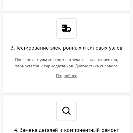
или ТЭНам.
3. Тестирование электронных и силовых узлов
Прозвонка мультиметром нагревательных элементов,
термостатов и термодатчиков. Диагностика силового
модуля, реле, диодных мостов и IGBT-транзисторов (для
Подробнее
индукции). Проверка кранов и газ-контроля (для газовых
панелей).
4. Замена деталей и компонентный ремонт