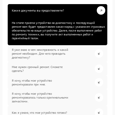
Какие документы вы предоставляете?
На этапе приема устройства на диагностику и последующий
ремонт вам будет предоставлен заказ-наряд с указанием страховых
обязательств на ваше устройство. Далее, после выполнения работ
по ремонту техники, вы получите акт выполненных работ и
гарантийный талон.
Я уже знаю в чем неисправность и какой
ремонт необходим. Для чего проводить
диагностику?
Мне нужен срочный ремонт. Сможете
сделать?
Я хочу, чтобы мое устройство
ремонтировали при мне.
Я хочу, чтобы мое устройство
ремонтировалось только оригинальными
запчастями.
Как я узнаю, что мое устройство готово?