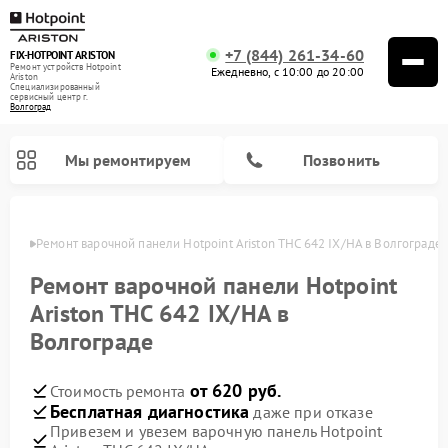
+7 (844) 261-34-60
FIX-HOTPOINT ARISTON
Ремонт устройств Hotpoint
Ежедневно, с 10:00 до 20:00
Ariston
Специализированный
cервисный центр г.
Волгоград
Мы ремонтируем
Позвонить
граде
Ремонт варочной панели Hotpoint Ariston THC 642 IX/HA в Волгограде
Ремонт варочной панели Hotpoint
Ariston THC 642 IX/HA в
Волгограде
от 620 руб.
Стоимость ремонта
Бесплатная диагностика
даже при отказе
Привезем и увезем варочную панель Hotpoint
Ремонт духовых шкафов Hotpoint Ariston
Ремонт парогенераторов Hotpoint Ariston
Ремонт стиральных машин Hotpoint Ariston
Ремонт морозильных камер Hotpoint Ariston
Ремонт сушильных машин Hotpoint Ariston
Ремонт кухонных плит Hotpoint Ariston
Ремонт микроволновых печей Hotpoint Ariston
Ремонт посудомоечных машин Hotpoint Ariston
Ремонт холодильников Hotpoint Ariston
Ремонт кофемашин Hotpoint Ariston
Ремонт вытяжек Hotpoint Ariston