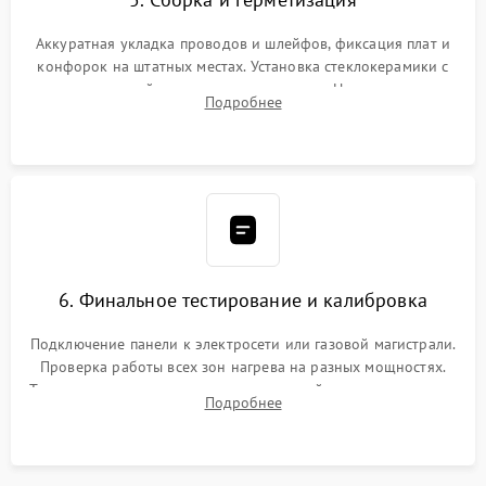
Аккуратная укладка проводов и шлейфов, фиксация плат и
конфорок на штатных местах. Установка стеклокерамики с
проверкой равномерности зазоров. Нанесение
Подробнее
термостойкого герметика или укладка уплотнительной
ленты по контуру.
6. Финальное тестирование и калибровка
Подключение панели к электросети или газовой магистрали.
Проверка работы всех зон нагрева на разных мощностях.
Тестирование сенсорного управления, таймера, индикаторов
Подробнее
остаточного тепла и систем защиты от перегрева.