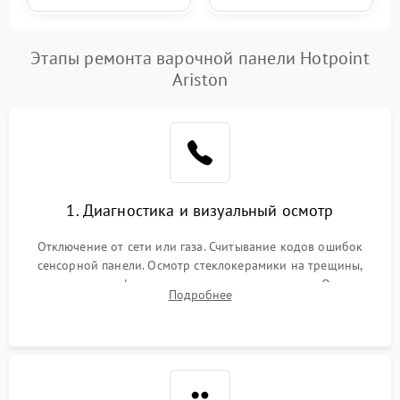
Этапы ремонта варочной панели Hotpoint
Ariston
1. Диагностика и визуальный осмотр
Отключение от сети или газа. Считывание кодов ошибок
сенсорной панели. Осмотр стеклокерамики на трещины,
проверка конфорок на равномерность нагрева. Опрос
Подробнее
клиента о симптомах (не включается, не видит посуду,
щелкает).