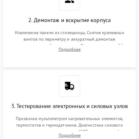
2. Демонтаж и вскрытие корпуса
Извлечение панели из столешницы. Снятие крепежных
винтов по периметру и аккуратный демонтаж
стеклокерамической поверхности. Отсоединение шлейфов
Подробнее
сенсорного блока для доступа к силовым платам, катушкам
или ТЭНам.
3. Тестирование электронных и силовых узлов
Прозвонка мультиметром нагревательных элементов,
термостатов и термодатчиков. Диагностика силового
модуля, реле, диодных мостов и IGBT-транзисторов (для
Подробнее
индукции). Проверка кранов и газ-контроля (для газовых