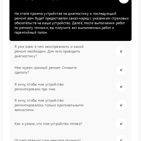
На этапе приема устройства на диагностику и последующий
ремонт вам будет предоставлен заказ-наряд с указанием страховых
обязательств на ваше устройство. Далее, после выполнения работ
по ремонту техники, вы получите акт выполненных работ и
гарантийный талон.
Я уже знаю в чем неисправность и какой
ремонт необходим. Для чего проводить
диагностику?
Мне нужен срочный ремонт. Сможете
сделать?
Я хочу, чтобы мое устройство
ремонтировали при мне.
Я хочу, чтобы мое устройство
ремонтировалось только оригинальными
запчастями.
Как я узнаю, что мое устройство готово?
От чего зависит срок ремонта техники?