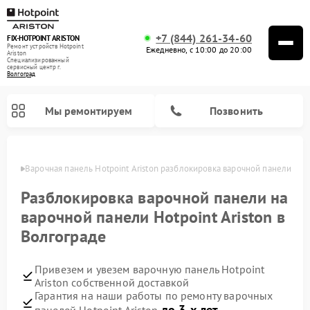
+7 (844) 261-34-60
FIX-HOTPOINT ARISTON
Ремонт устройств Hotpoint
Ежедневно, с 10:00 до 20:00
Ariston
Специализированный
cервисный центр г.
Волгоград
Мы ремонтируем
Позвонить
граде
Варочная панель Hotpoint Ariston разблокировка варочной панели
Разблокировка варочной панели на
варочной панели Hotpoint Ariston в
Волгограде
Привезем и увезем варочную панель Hotpoint
Ariston собственной доставкой
Гарантия на наши работы по ремонту варочных
Ремонт духовых шкафов Hotpoint Ariston
Ремонт парогенераторов Hotpoint Ariston
Ремонт стиральных машин Hotpoint Ariston
Ремонт морозильных камер Hotpoint Ariston
Ремонт сушильных машин Hotpoint Ariston
Ремонт кухонных плит Hotpoint Ariston
Ремонт микроволновых печей Hotpoint Ariston
Ремонт посудомоечных машин Hotpoint Ariston
Ремонт холодильников Hotpoint Ariston
Ремонт кофемашин Hotpoint Ariston
Ремонт вытяжек Hotpoint Ariston
до 3-х лет