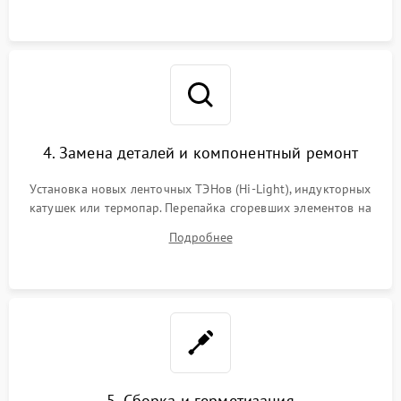
панелей).
4. Замена деталей и компонентный ремонт
Установка новых ленточных ТЭНов (Hi-Light), индукторных
катушек или термопар. Перепайка сгоревших элементов на
плате управления, восстановление токопроводящих
Подробнее
дорожек. Очистка контактов и замена поврежденной
проводки.
5. Сборка и герметизация