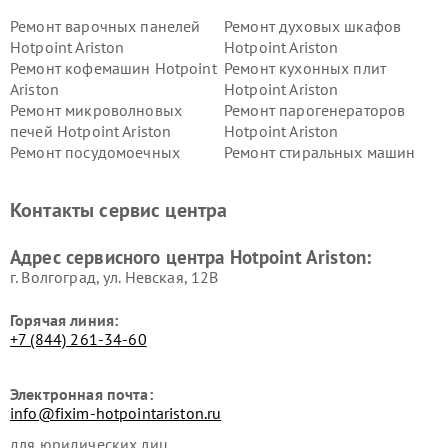
Ремонт варочных панелей
Ремонт духовых шкафов
Hotpoint Ariston
Hotpoint Ariston
Ремонт кофемашин Hotpoint
Ремонт кухонных плит
Ariston
Hotpoint Ariston
Ремонт микроволновых
Ремонт парогенераторов
печей Hotpoint Ariston
Hotpoint Ariston
Ремонт посудомоечных
Ремонт стиральных машин
машин Hotpoint Ariston
Hotpoint Ariston
Ремонт холодильников
Ремонт морозильных камер
Контакты сервис центра
Hotpoint Ariston
Hotpoint Ariston
Ремонт вытяжек Hotpoint
Ремонт сушильных машин
Адрес сервисного центра Hotpoint Ariston:
Ariston
Hotpoint Ariston
г. Волгоград, ул. Невская, 12В
Горячая линия:
+7 (844) 261-34-60
Электронная почта:
info@fixim-hotpointariston.ru
для юридических лиц