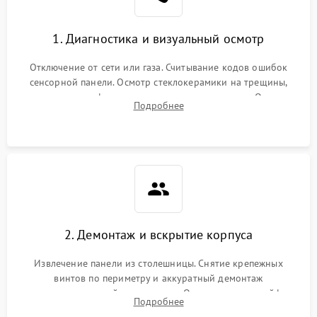
1. Диагностика и визуальный осмотр
Отключение от сети или газа. Считывание кодов ошибок
сенсорной панели. Осмотр стеклокерамики на трещины,
проверка конфорок на равномерность нагрева. Опрос
Подробнее
клиента о симптомах (не включается, не видит посуду,
щелкает).
2. Демонтаж и вскрытие корпуса
Извлечение панели из столешницы. Снятие крепежных
винтов по периметру и аккуратный демонтаж
стеклокерамической поверхности. Отсоединение шлейфов
Подробнее
сенсорного блока для доступа к силовым платам, катушкам