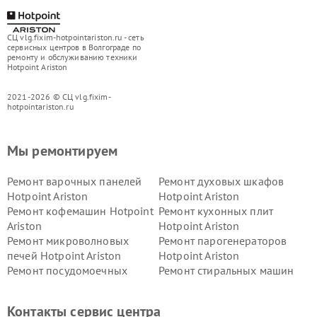
СЦ vlg.fixim-hotpointariston.ru - сеть
сервисных центров в Волгограде по
ремонту и обслуживанию техники
Hotpoint Ariston
2021-2026 © СЦ vlg.fixim-
hotpointariston.ru
Мы ремонтируем
Ремонт варочных панелей
Ремонт духовых шкафов
Hotpoint Ariston
Hotpoint Ariston
Ремонт кофемашин Hotpoint
Ремонт кухонных плит
Ariston
Hotpoint Ariston
Ремонт микроволновых
Ремонт парогенераторов
печей Hotpoint Ariston
Hotpoint Ariston
Ремонт посудомоечных
Ремонт стиральных машин
машин Hotpoint Ariston
Hotpoint Ariston
Ремонт холодильников
Ремонт морозильных камер
Контакты сервис центра
Hotpoint Ariston
Hotpoint Ariston