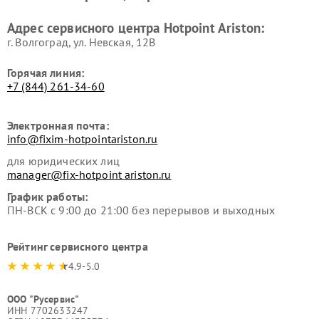
Ремонт вытяжек Hotpoint
Ремонт сушильных машин
Адрес сервисного центра Hotpoint Ariston:
Ariston
Hotpoint Ariston
г. Волгоград, ул. Невская, 12В
Горячая линия:
+7 (844) 261-34-60
Электронная почта:
info@fixim-hotpointariston.ru
для юридических лиц
manager@fix-hotpoint ariston.ru
График работы:
ПН-ВСК с 9:00 до 21:00 без перерывов и выходных
Рейтинг сервисного центра
4.9-5.0
ООО "Русервис"
ИНН 7702633247