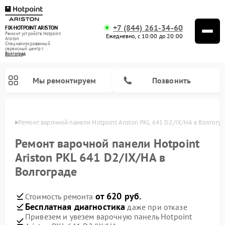
+7 (844) 261-34-60
FIX-HOTPOINT ARISTON
Ремонт устройств Hotpoint
Ежедневно, с 10:00 до 20:00
Ariston
Специализированный
cервисный центр г.
Волгоград
Мы ремонтируем
Позвонить
граде
Ремонт варочной панели Hotpoint Ariston PKL 641 D2/IX/HA в Волгогр
Ремонт варочной панели Hotpoint
Ariston PKL 641 D2/IX/HA в
Волгограде
от 620 руб.
Стоимость ремонта
Бесплатная диагностика
даже при отказе
Привезем и увезем варочную панель Hotpoint
Ремонт духовых шкафов Hotpoint Ariston
Ремонт парогенераторов Hotpoint Ariston
Ремонт стиральных машин Hotpoint Ariston
Ремонт морозильных камер Hotpoint Ariston
Ремонт сушильных машин Hotpoint Ariston
Ремонт кухонных плит Hotpoint Ariston
Ремонт микроволновых печей Hotpoint Ariston
Ремонт посудомоечных машин Hotpoint Ariston
Ремонт холодильников Hotpoint Ariston
Ремонт кофемашин Hotpoint Ariston
Ремонт вытяжек Hotpoint Ariston