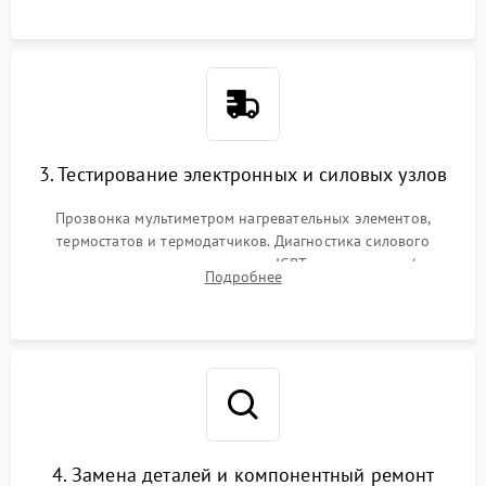
или ТЭНам.
3. Тестирование электронных и силовых узлов
Прозвонка мультиметром нагревательных элементов,
термостатов и термодатчиков. Диагностика силового
модуля, реле, диодных мостов и IGBT-транзисторов (для
Подробнее
индукции). Проверка кранов и газ-контроля (для газовых
панелей).
4. Замена деталей и компонентный ремонт