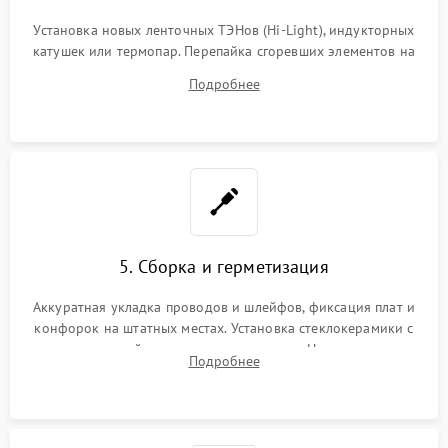
Установка новых ленточных ТЭНов (Hi-Light), индукторных
катушек или термопар. Перепайка сгоревших элементов на
плате управления, восстановление токопроводящих
Подробнее
дорожек. Очистка контактов и замена поврежденной
проводки.
5. Сборка и герметизация
Аккуратная укладка проводов и шлейфов, фиксация плат и
конфорок на штатных местах. Установка стеклокерамики с
проверкой равномерности зазоров. Нанесение
Подробнее
термостойкого герметика или укладка уплотнительной
ленты по контуру.