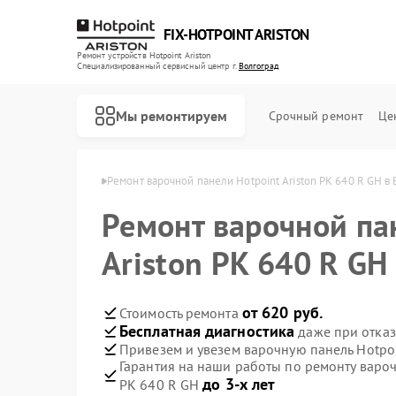
FIX-HOTPOINT ARISTON
Ремонт устройств Hotpoint Ariston
Специализированный cервисный центр г.
Волгоград
Мы ремонтируем
Срочный ремонт
Це
riston в Волгограде
Ремонт варочной панели Hotpoint Ariston PK 640 R GH в
Ремонт варочной па
Ariston PK 640 R GH
от 620 руб.
Стоимость ремонта
Бесплатная диагностика
даже при отказ
Привезем и увезем варочную панель Hotpoi
Гарантия на наши работы по ремонту вароч
до 3-х лет
PK 640 R GH
Ремонт духовых шкафов Hotpoint Ariston
Ремонт кофемашин Hotpoint Ariston
Ремонт кухонных плит Hotpoint Ariston
Ремонт микроволновых печей Hotpoint Ariston
Ремонт парогенераторов Hotpoint Ariston
Ремонт посудомоечных машин Hotpoint Ariston
Ремонт стиральных машин Hotpoint Ariston
Ремонт холодильников Hotpoint Ariston
Ремонт морозильных камер Hotpoint Ariston
Ремонт вытяжек Hotpoint Ariston
Ремонт сушильных машин Hotpoint Ariston