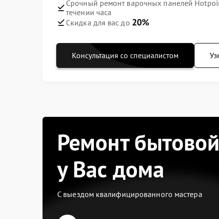
Срочный ремонт варочных панелей Hotpoint
течении часа
20%
Скидка для вас до
Консультация со специалистом
Уз
Ремонт бытовой
у Вас дома
С выездом квалифицированного мастера