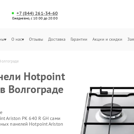
+7 (844) 261-34-60
Ежедневно, с 10:00 до 20:00
ны
О нас
Отзывы
Доставка
Гарантии
Акции и скидки
Зая
 Волгограде
нели Hotpoint
 в Волгограде
е
nt Ariston PK 640 R GH сами
ных панелей Hotpoint Ariston