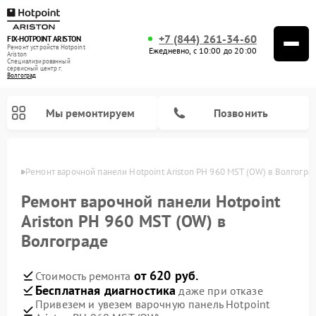
+7 (844) 261-34-60
FIX-HOTPOINT ARISTON
Ремонт устройств Hotpoint
Ежедневно, с 10:00 до 20:00
Ariston
Специализированный
cервисный центр г.
Волгоград
Мы ремонтируем
Позвонить
граде
Ремонт варочной панели Hotpoint Ariston PH 960 MST (OW) в Волгогра
Ремонт варочной панели Hotpoint
Ariston PH 960 MST (OW) в
Волгограде
от 620 руб.
Стоимость ремонта
Бесплатная диагностика
даже при отказе
Привезем и увезем варочную панель Hotpoint
Ремонт духовых шкафов Hotpoint Ariston
Ремонт парогенераторов Hotpoint Ariston
Ремонт стиральных машин Hotpoint Ariston
Ремонт морозильных камер Hotpoint Ariston
Ремонт сушильных машин Hotpoint Ariston
Ремонт кухонных плит Hotpoint Ariston
Ремонт микроволновых печей Hotpoint Ariston
Ремонт посудомоечных машин Hotpoint Ariston
Ремонт холодильников Hotpoint Ariston
Ремонт кофемашин Hotpoint Ariston
Ремонт вытяжек Hotpoint Ariston