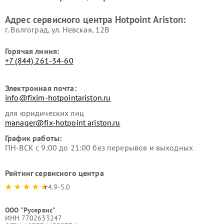
Ремонт вытяжек Hotpoint
Ремонт сушильных машин
Адрес сервисного центра Hotpoint Ariston:
Ariston
Hotpoint Ariston
г. Волгоград, ул. Невская, 12В
Горячая линия:
+7 (844) 261-34-60
Электронная почта:
info@fixim-hotpointariston.ru
для юридических лиц
manager@fix-hotpoint ariston.ru
График работы:
ПН-ВСК с 9:00 до 21:00 без перерывов и выходных
Рейтинг сервисного центра
4.9-5.0
ООО "Русервис"
ИНН 7702633247