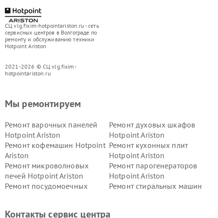
СЦ vlg.fixim-hotpointariston.ru - сеть
сервисных центров в Волгограде по
ремонту и обслуживанию техники
Hotpoint Ariston
2021-2026 © СЦ vlg.fixim-
hotpointariston.ru
Мы ремонтируем
Ремонт варочных панелей
Ремонт духовых шкафов
Hotpoint Ariston
Hotpoint Ariston
Ремонт кофемашин Hotpoint
Ремонт кухонных плит
Ariston
Hotpoint Ariston
Ремонт микроволновых
Ремонт парогенераторов
печей Hotpoint Ariston
Hotpoint Ariston
Ремонт посудомоечных
Ремонт стиральных машин
машин Hotpoint Ariston
Hotpoint Ariston
Ремонт холодильников
Ремонт морозильных камер
Контакты сервис центра
Hotpoint Ariston
Hotpoint Ariston