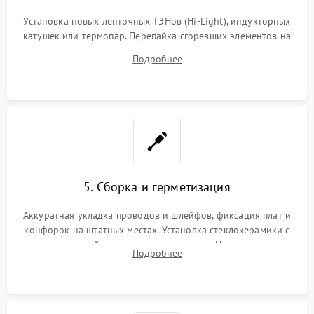
Установка новых ленточных ТЭНов (Hi-Light), индукторных
катушек или термопар. Перепайка сгоревших элементов на
плате управления, восстановление токопроводящих
Подробнее
дорожек. Очистка контактов и замена поврежденной
проводки.
5. Сборка и герметизация
Аккуратная укладка проводов и шлейфов, фиксация плат и
конфорок на штатных местах. Установка стеклокерамики с
проверкой равномерности зазоров. Нанесение
Подробнее
термостойкого герметика или укладка уплотнительной
ленты по контуру.