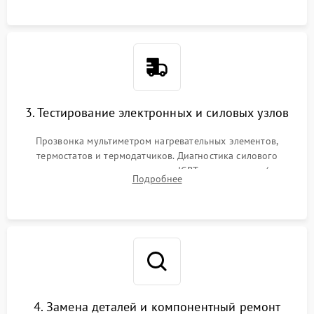
или ТЭНам.
3. Тестирование электронных и силовых узлов
Прозвонка мультиметром нагревательных элементов,
термостатов и термодатчиков. Диагностика силового
модуля, реле, диодных мостов и IGBT-транзисторов (для
Подробнее
индукции). Проверка кранов и газ-контроля (для газовых
панелей).
4. Замена деталей и компонентный ремонт