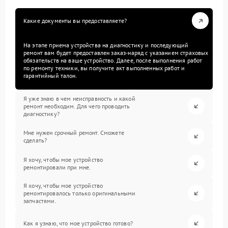
Какие документы вы предоставляете?
На этапе приема устройства на диагностику и последующий
ремонт вам будет предоставлен заказ-наряд с указанием страховых
обязательств на ваше устройство. Далее, после выполнения работ
по ремонту техники, вы получите акт выполненных работ и
гарантийный талон.
Я уже знаю в чем неисправность и какой
ремонт необходим. Для чего проводить
диагностику?
Мне нужен срочный ремонт. Сможете
сделать?
Я хочу, чтобы мое устройство
ремонтировали при мне.
Я хочу, чтобы мое устройство
ремонтировалось только оригинальными
запчастями.
Как я узнаю, что мое устройство готово?