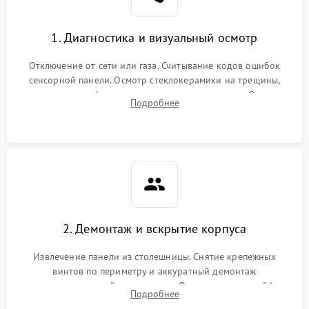
1. Диагностика и визуальный осмотр
Отключение от сети или газа. Считывание кодов ошибок
сенсорной панели. Осмотр стеклокерамики на трещины,
проверка конфорок на равномерность нагрева. Опрос
Подробнее
клиента о симптомах (не включается, не видит посуду,
щелкает).
2. Демонтаж и вскрытие корпуса
Извлечение панели из столешницы. Снятие крепежных
винтов по периметру и аккуратный демонтаж
стеклокерамической поверхности. Отсоединение шлейфов
Подробнее
сенсорного блока для доступа к силовым платам, катушкам