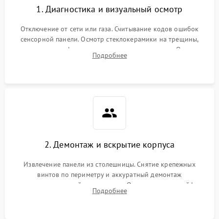
1. Диагностика и визуальный осмотр
Отключение от сети или газа. Считывание кодов ошибок
сенсорной панели. Осмотр стеклокерамики на трещины,
проверка конфорок на равномерность нагрева. Опрос
Подробнее
клиента о симптомах (не включается, не видит посуду,
щелкает).
2. Демонтаж и вскрытие корпуса
Извлечение панели из столешницы. Снятие крепежных
винтов по периметру и аккуратный демонтаж
стеклокерамической поверхности. Отсоединение шлейфов
Подробнее
сенсорного блока для доступа к силовым платам, катушкам
или ТЭНам.