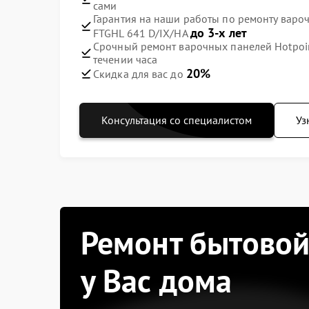
сами
Гарантия на наши работы по ремонту вароч
до 3-х лет
FTGHL 641 D/IX/HA
Срочный ремонт варочных панелей Hotpoint
течении часа
20%
Скидка для вас до
Консультация со специалистом
Уз
Ремонт бытовой
у Вас дома