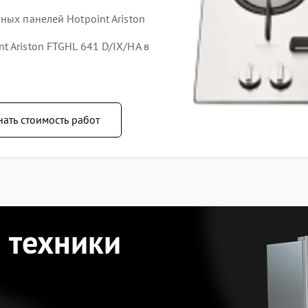
ных панелей Hotpoint Ariston
 Ariston FTGHL 641 D/IX/HA в
нать стоимость работ
 техники