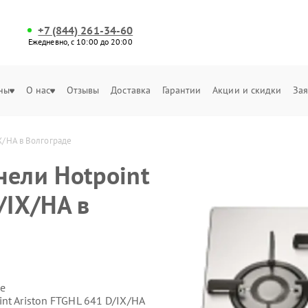
+7 (844) 261-34-60
Ежедневно, с 10:00 до 20:00
ны
О нас
Отзывы
Доставка
Гарантии
Акции и скидки
Зая
X/HA в Волгограде
нели Hotpoint
/IX/HA в
е
nt Ariston FTGHL 641 D/IX/HA