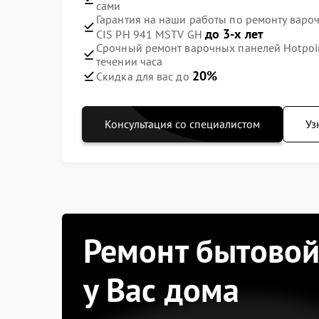
сами
Гарантия на наши работы по ремонту вароч
до 3-х лет
CIS PH 941 MSTV GH
Срочный ремонт варочных панелей Hotpoin
течении часа
20%
Скидка для вас до
Консультация со специалистом
Уз
Ремонт бытовой
у Вас дома