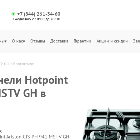
+7 (844) 261-34-60
Ежедневно, с 10:00 до 20:00
ны
О нас
Отзывы
Доставка
Гарантии
Акции и скидки
Зая
TV GH в Волгограде
нели Hotpoint
MSTV GH в
е
nt Ariston CIS PH 941 MSTV GH