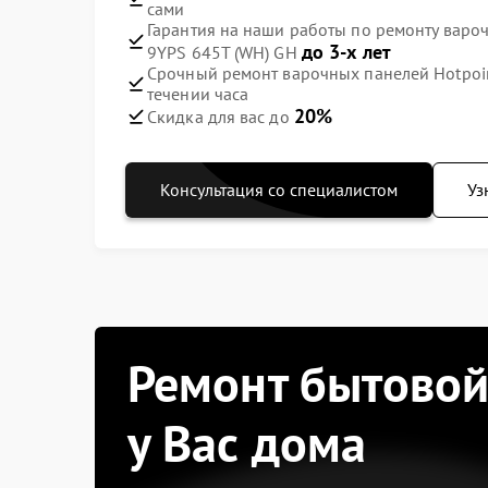
сами
Гарантия на наши работы по ремонту вароч
до 3-х лет
9YPS 645T (WH) GH
Срочный ремонт варочных панелей Hotpoint
течении часа
20%
Скидка для вас до
Консультация со специалистом
Уз
Ремонт бытовой
у Вас дома