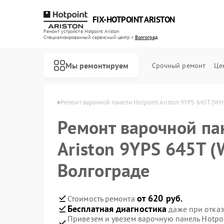
FIX-HOTPOINT ARISTON
Ремонт устройств Hotpoint Ariston
Специализированный cервисный центр г.
Волгоград
Мы ремонтируем
Срочный ремонт
Це
riston в Волгограде
Ремонт варочной панели Hotpoint Ariston 9YPS 645T (WH
Ремонт варочной па
Ariston 9YPS 645T (
Волгограде
от 620 руб.
Стоимость ремонта
Бесплатная диагностика
даже при отказ
Привезем и увезем варочную панель Hotpoi
Ремонт духовых шкафов Hotpoint Ariston
Ремонт кофемашин Hotpoint Ariston
Ремонт кухонных плит Hotpoint Ariston
Ремонт микроволновых печей Hotpoint Ariston
Ремонт парогенераторов Hotpoint Ariston
Ремонт посудомоечных машин Hotpoint Ariston
Ремонт стиральных машин Hotpoint Ariston
Ремонт холодильников Hotpoint Ariston
Ремонт морозильных камер Hotpoint Ariston
Ремонт вытяжек Hotpoint Ariston
Ремонт сушильных машин Hotpoint Ariston