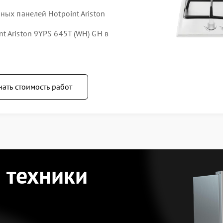
ных панелей Hotpoint Ariston
 Ariston 9YPS 645T (WH) GH в
нать стоимость работ
 техники