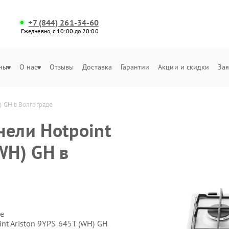
+7 (844) 261-34-60
Ежедневно, с 10:00 до 20:00
ны
О нас
Отзывы
Доставка
Гарантии
Акции и скидки
Зая
) GH в Волгограде
нели Hotpoint
WH) GH в
е
nt Ariston 9YPS 645T (WH) GH