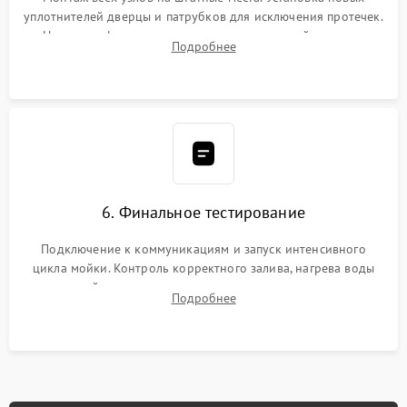
уплотнителей дверцы и патрубков для исключения протечек.
Надежная фиксация хомутов гидравлической системы,
Подробнее
сборка корпуса и установка датчика поплавка.
6. Финальное тестирование
Подключение к коммуникациям и запуск интенсивного
цикла мойки. Контроль корректного залива, нагрева воды
до нужной температуры, отсутствия посторонних шумов,
Подробнее
штатного слива и абсолютной сухости в поддоне.