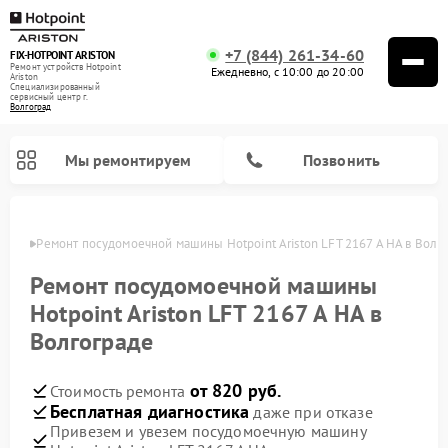
+7 (844) 261-34-60
FIX-HOTPOINT ARISTON
Ремонт устройств Hotpoint
Ежедневно, с 10:00 до 20:00
Ariston
Специализированный
cервисный центр г.
Волгоград
Мы ремонтируем
Позвонить
граде
Ремонт посудомоечной машины Hotpoint Ariston LFT 2167 A HA в Волг
Ремонт посудомоечной машины
Hotpoint Ariston LFT 2167 A HA в
Волгограде
от 820 руб.
Стоимость ремонта
Бесплатная диагностика
даже при отказе
Привезем и увезем посудомоечную машину
Ремонт варочных панелей Hotpoint Ariston
Ремонт микроволновых печей Hotpoint Ariston
Ремонт стиральных машин Hotpoint Ariston
Ремонт морозильных камер Hotpoint Ariston
Ремонт сушильных машин Hotpoint Ariston
Ремонт кофемашин Hotpoint Ariston
Ремонт духовых шкафов Hotpoint Ariston
Ремонт парогенераторов Hotpoint Ariston
Ремонт холодильников Hotpoint Ariston
Ремонт кухонных плит Hotpoint Ariston
Ремонт вытяжек Hotpoint Ariston