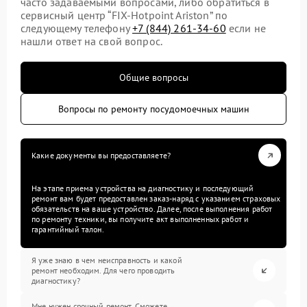
часто задаваемыми вопросами, либо обратиться в
сервисный центр “FIX-Hotpoint Ariston” по
следующему телефону
+7 (844) 261-34-60
если не
нашли ответ на свой вопрос.
Общие вопросы
Вопросы по ремонту посудомоечных машин
Какие документы вы предоставляете?
На этапе приема устройства на диагностику и последующий
ремонт вам будет предоставлен заказ-наряд с указанием страховых
обязательств на ваше устройство. Далее, после выполнения работ
по ремонту техники, вы получите акт выполненных работ и
гарантийный талон.
Я уже знаю в чем неисправность и какой
ремонт необходим. Для чего проводить
диагностику?
Мне нужен срочный ремонт. Сможете