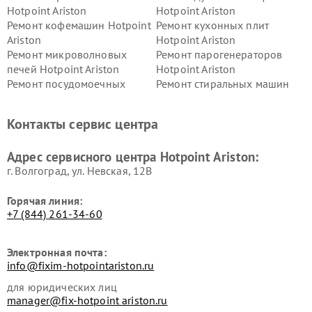
Hotpoint Ariston
Hotpoint Ariston
Ремонт кофемашин Hotpoint
Ремонт кухонных плит
Ariston
Hotpoint Ariston
Ремонт микроволновых
Ремонт парогенераторов
печей Hotpoint Ariston
Hotpoint Ariston
Ремонт посудомоечных
Ремонт стиральных машин
машин Hotpoint Ariston
Hotpoint Ariston
Ремонт холодильников
Ремонт морозильных камер
Контакты сервис центра
Hotpoint Ariston
Hotpoint Ariston
Ремонт вытяжек Hotpoint
Ремонт сушильных машин
Адрес сервисного центра Hotpoint Ariston:
Ariston
Hotpoint Ariston
г. Волгоград, ул. Невская, 12В
Горячая линия:
+7 (844) 261-34-60
Электронная почта:
info@fixim-hotpointariston.ru
для юридических лиц
manager@fix-hotpoint ariston.ru