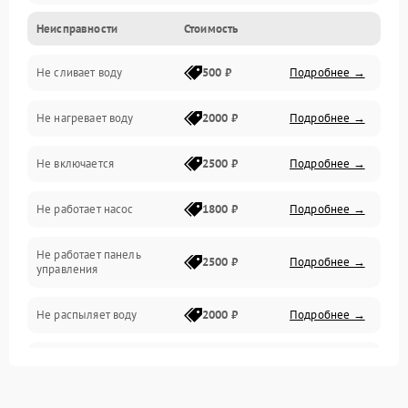
Неисправности
Стоимость
Управление
Не сливает воду
500 ₽
Подробнее →
Электропитание
Не нагревает воду
2000 ₽
Подробнее →
Датчики
Не включается
2500 ₽
Подробнее →
Нагрев
Не работает насос
1800 ₽
Подробнее →
Вода
Не работает панель
Гигиена
2500 ₽
Подробнее →
управления
Программное обеспечение
Не распыляет воду
2000 ₽
Подробнее →
Не запускается цикл
1800 ₽
Подробнее →
стирки