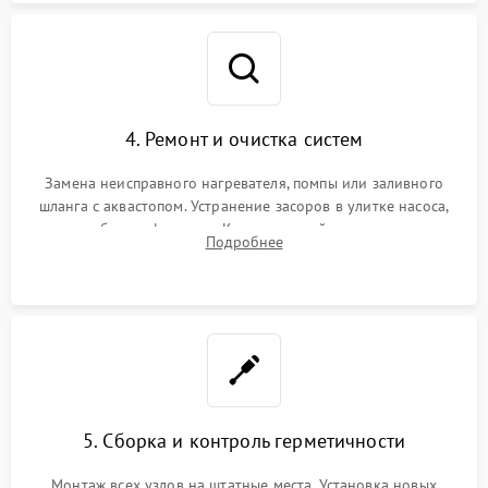
4. Ремонт и очистка систем
Замена неисправного нагревателя, помпы или заливного
шланга с аквастопом. Устранение засоров в улитке насоса,
патрубках и фильтрах. Компонентный ремонт платы
Подробнее
управления, восстановление поврежденной проводки.
5. Сборка и контроль герметичности
Монтаж всех узлов на штатные места. Установка новых