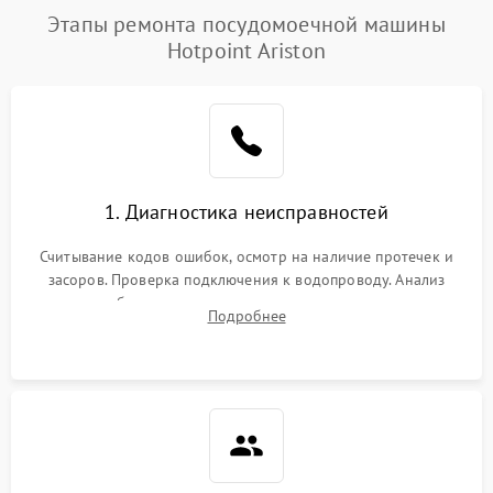
Проблемы с набором
Этапы ремонта посудомоечной машины
1800 ₽
Подробнее →
воды
Hotpoint Ariston
Не работает сушилка
2100 ₽
Подробнее →
Сбои в работе таймера
1700 ₽
Подробнее →
Проблемы с
2100 ₽
Подробнее →
1. Диагностика неисправностей
циркуляционным насосом
Считывание кодов ошибок, осмотр на наличие протечек и
засоров. Проверка подключения к водопроводу. Анализ
жалоб на отсутствие слива, нагрева, вращения
Подробнее
разбрызгивателей или срабатывание системы защиты
аквастоп.