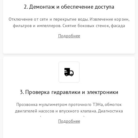
2. Демонтаж и обеспечение доступа
Отключение от сети и перекрытие воды. Извлечение корзин,
фильтров и импеллеров. Снятие боковых стенок, фасада
дверцы или нижнего поддона для прямого доступа к
Подробнее
циркуляционному насосу, ТЭНу и сливной помпе.
3. Проверка гидравлики и электроники
Прозвонка мультиметром проточного ТЭНа, обмоток
двигателей насосов и впускного клапана. Диагностика
прессостата (датчика уровня воды), датчика мутности,
Подробнее
концевика дверцы и электронного модуля управления.