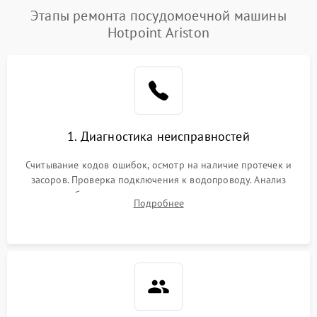
Проблемы с набором
Этапы ремонта посудомоечной машины
1800 ₽
Подробнее →
воды
Hotpoint Ariston
Не работает сушилка
2100 ₽
Подробнее →
Сбои в работе таймера
1700 ₽
Подробнее →
Проблемы с
2100 ₽
Подробнее →
1. Диагностика неисправностей
циркуляционным насосом
Считывание кодов ошибок, осмотр на наличие протечек и
засоров. Проверка подключения к водопроводу. Анализ
жалоб на отсутствие слива, нагрева, вращения
Подробнее
разбрызгивателей или срабатывание системы защиты
аквастоп.