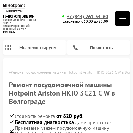
+7 (844) 261-34-60
FIX-HOTPOINT ARISTON
Ремонт устройств Hotpoint
Ежедневно, с 10:00 до 20:00
Ariston
Специализированный
cервисный центр г.
Волгоград
Мы ремонтируем
Позвонить
граде
Ремонт посудомоечной машины Hotpoint Ariston HKIO 3C21 C W в Вол
Ремонт посудомоечной машины
Hotpoint Ariston HKIO 3C21 C W в
Волгограде
от 820 руб.
Стоимость ремонта
Бесплатная диагностика
даже при отказе
Привезем и увезем посудомоечную машину
Ремонт варочных панелей Hotpoint Ariston
Ремонт микроволновых печей Hotpoint Ariston
Ремонт стиральных машин Hotpoint Ariston
Ремонт морозильных камер Hotpoint Ariston
Ремонт сушильных машин Hotpoint Ariston
Ремонт кофемашин Hotpoint Ariston
Ремонт духовых шкафов Hotpoint Ariston
Ремонт парогенераторов Hotpoint Ariston
Ремонт холодильников Hotpoint Ariston
Ремонт кухонных плит Hotpoint Ariston
Ремонт вытяжек Hotpoint Ariston