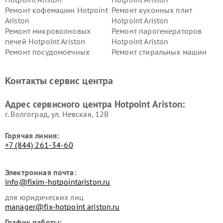
Ремонт кофемашин Hotpoint
Ремонт кухонных плит
Ariston
Hotpoint Ariston
Ремонт микроволновых
Ремонт парогенераторов
печей Hotpoint Ariston
Hotpoint Ariston
Ремонт посудомоечных
Ремонт стиральных машин
машин Hotpoint Ariston
Hotpoint Ariston
Ремонт холодильников
Ремонт морозильных камер
Контакты сервис центра
Hotpoint Ariston
Hotpoint Ariston
Ремонт вытяжек Hotpoint
Ремонт сушильных машин
Адрес сервисного центра Hotpoint Ariston:
Ariston
Hotpoint Ariston
г. Волгоград, ул. Невская, 12В
Горячая линия:
+7 (844) 261-34-60
Электронная почта:
info@fixim-hotpointariston.ru
для юридических лиц
manager@fix-hotpoint ariston.ru
График работы: