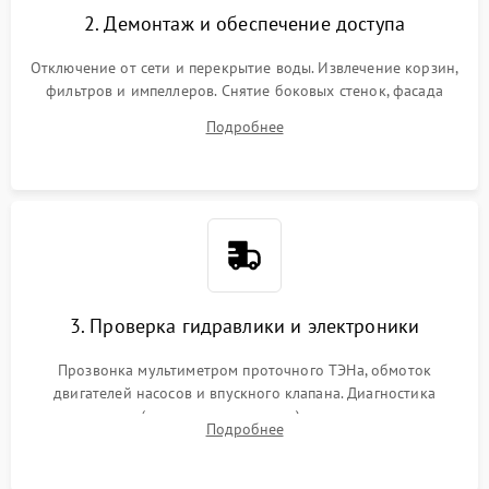
2. Демонтаж и обеспечение доступа
Отключение от сети и перекрытие воды. Извлечение корзин,
фильтров и импеллеров. Снятие боковых стенок, фасада
дверцы или нижнего поддона для прямого доступа к
Подробнее
циркуляционному насосу, ТЭНу и сливной помпе.
3. Проверка гидравлики и электроники
Прозвонка мультиметром проточного ТЭНа, обмоток
двигателей насосов и впускного клапана. Диагностика
прессостата (датчика уровня воды), датчика мутности,
Подробнее
концевика дверцы и электронного модуля управления.