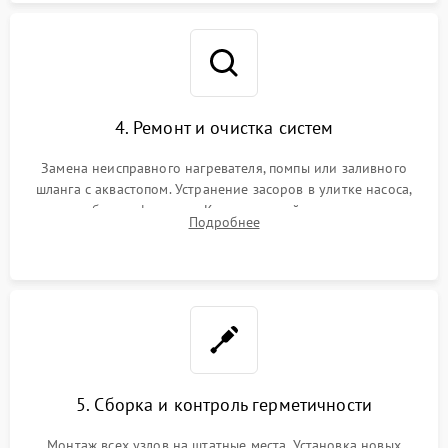
4. Ремонт и очистка систем
Замена неисправного нагревателя, помпы или заливного
шланга с аквастопом. Устранение засоров в улитке насоса,
патрубках и фильтрах. Компонентный ремонт платы
Подробнее
управления, восстановление поврежденной проводки.
5. Сборка и контроль герметичности
Монтаж всех узлов на штатные места. Установка новых