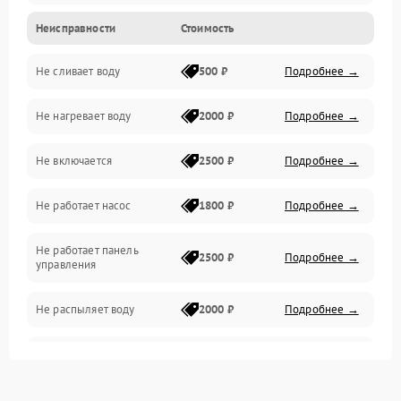
Неисправности
Стоимость
Управление
Не сливает воду
500 ₽
Подробнее →
Электропитание
Не нагревает воду
2000 ₽
Подробнее →
Датчики
Не включается
2500 ₽
Подробнее →
Нагрев
Не работает насос
1800 ₽
Подробнее →
Вода
Не работает панель
Гигиена
2500 ₽
Подробнее →
управления
Программное обеспечение
Не распыляет воду
2000 ₽
Подробнее →
Не запускается цикл
1800 ₽
Подробнее →
стирки