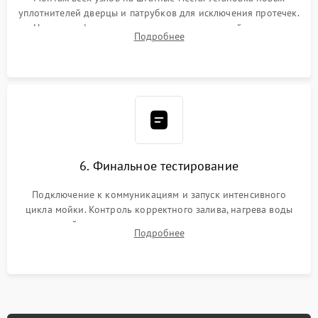
уплотнителей дверцы и патрубков для исключения протечек.
Надежная фиксация хомутов гидравлической системы,
Подробнее
сборка корпуса и установка датчика поплавка.
6. Финальное тестирование
Подключение к коммуникациям и запуск интенсивного
цикла мойки. Контроль корректного залива, нагрева воды
до нужной температуры, отсутствия посторонних шумов,
Подробнее
штатного слива и абсолютной сухости в поддоне.