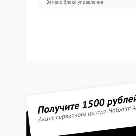
Замена блока управления
Получите 1500 рубле
Акция сервисного центра Hotpoint A