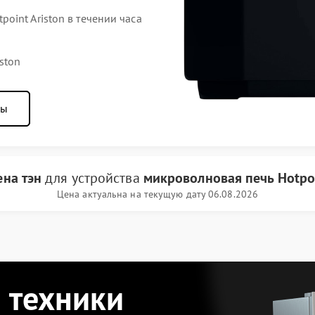
int Ariston в течении часа
ston
ны
ена тэн
для устройства
микроволновая печь Hotpoi
Цена актуальна на текущую дату 06.08.2026
 техники