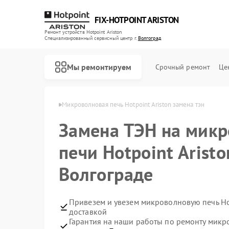
FIX-HOTPOINT ARISTON
Ремонт устройств Hotpoint Ariston
Специализированный cервисный центр г.
Волгоград
Мы ремонтируем
Срочный ремонт
Це
riston в Волгограде
Микроволновая печь Hotpoint Ariston замена тэн
Замена ТЭН на мик
печи Hotpoint Aristo
Волгограде
Привезем и увезем микроволновую печь Hot
доставкой
Гарантия на наши работы по ремонту микр
Ремонт варочных панелей Hotpoint Ariston
Ремонт духовых шкафов Hotpoint Ariston
Ремонт кофемашин Hotpoint Ariston
Ремонт кухонных плит Hotpoint Ariston
Ремонт парогенераторов Hotpoint Ariston
Ремонт посудомоечных машин Hotpoint Ariston
Ремонт стиральных машин Hotpoint Ariston
Ремонт холодильников Hotpoint Ariston
Ремонт морозильных камер Hotpoint Ariston
Ремонт вытяжек Hotpoint Ariston
Ремонт сушильных машин Hotpoint Ariston