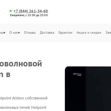
+7 (844) 261-34-60
Ежедневно, с 10:00 до 20:00
ны
О нас
Отзывы
Доставка
Гарантии
Акции и скидки
Зая
роволновой
n в
point Ariston собственной
оволновых печей Hotpoint