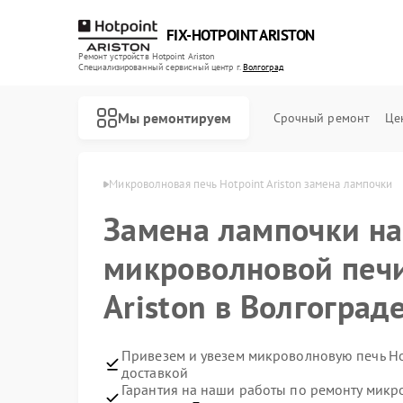
FIX-HOTPOINT ARISTON
Ремонт устройств Hotpoint Ariston
Специализированный cервисный центр г.
Волгоград
Мы ремонтируем
Срочный ремонт
Це
riston в Волгограде
Микроволновая печь Hotpoint Ariston замена лампочки
Замена лампочки на
микроволновой печи
Ariston в Волгоград
Привезем и увезем микроволновую печь Hot
доставкой
Гарантия на наши работы по ремонту микр
Ремонт варочных панелей Hotpoint Ariston
Ремонт духовых шкафов Hotpoint Ariston
Ремонт кофемашин Hotpoint Ariston
Ремонт кухонных плит Hotpoint Ariston
Ремонт парогенераторов Hotpoint Ariston
Ремонт посудомоечных машин Hotpoint Ariston
Ремонт стиральных машин Hotpoint Ariston
Ремонт холодильников Hotpoint Ariston
Ремонт морозильных камер Hotpoint Ariston
Ремонт вытяжек Hotpoint Ariston
Ремонт сушильных машин Hotpoint Ariston