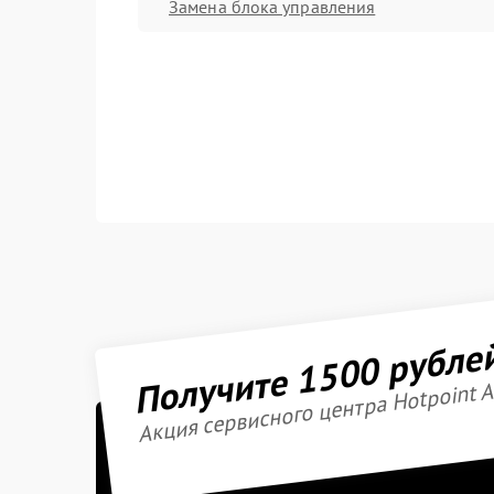
Замена блока управления
Получите 1500 рубле
Акция сервисного центра Hotpoint A