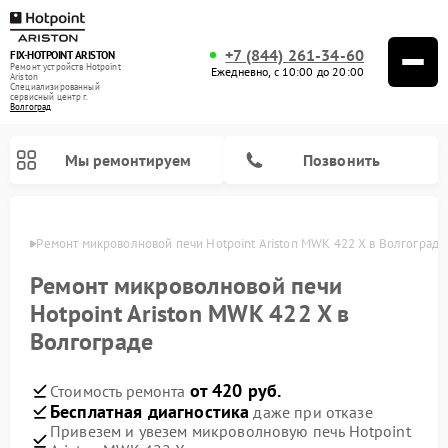
+7 (844) 261-34-60
FIX-HOTPOINT ARISTON
Ремонт устройств Hotpoint
Ежедневно, с 10:00 до 20:00
Ariston
Специализированный
cервисный центр г.
Волгоград
Мы ремонтируем
Позвонить
граде
Ремонт микроволновой печи Hotpoint Ariston MWK 422 X в Волгограде
Ремонт микроволновой печи
Hotpoint Ariston MWK 422 X в
Волгограде
от 420 руб.
Стоимость ремонта
Бесплатная диагностика
даже при отказе
Привезем и увезем микроволновую печь Hotpoint
Ремонт варочных панелей Hotpoint Ariston
Ремонт парогенераторов Hotpoint Ariston
Ремонт стиральных машин Hotpoint Ariston
Ремонт морозильных камер Hotpoint Ariston
Ремонт сушильных машин Hotpoint Ariston
Ремонт кофемашин Hotpoint Ariston
Ремонт духовых шкафов Hotpoint Ariston
Ремонт посудомоечных машин Hotpoint Ariston
Ремонт холодильников Hotpoint Ariston
Ремонт кухонных плит Hotpoint Ariston
Ремонт вытяжек Hotpoint Ariston