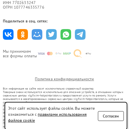
ИНН 7702633247
ОГРН 1077746335776
Поделиться в соц. сетях:
Мы принимаем
все формы оплаты
Политика конфиденциальности
Вся информация на сайте носит исключительно справочный характер.
Товарные знаки используются исключительно для описания устройств, в отношении которых
сервисные центры vlg.fixim-hotpointariston.ru предоставляют услуги по ремонту. Услуги
оказываются в неавторизованных сервисных центрах vlg.fixim-hotpointariston.ru, которые не
связаны с правообладателями товарных знаков или их официальными представителями.
Ремонт осуществляется для устройств, уже введенных в гражданский оборот в соответствии
Этот сайт использует файлы cookie. Вы можете
со статьей 1487 ГК РФ.
Использование товарных знаков не преследует цели индивидуализации услуг или введения
ознакомиться с
правилами использования
Согласен
потребителей в заблуждение, а служит для информирования о предоставляемых услугах по
ремонту техники указанных брендов.
файлов cookie
Представленная на сайте информация не является публичной офертой, определяемой
положениями Статьи 437(2) Гражданского кодекса РФ