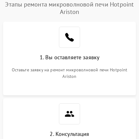
Появление запаха гари
2400 ₽
Подробнее →
Этапы ремонта микроволновой печи Hotpoint
Ariston
Проблемы с вентилятором
2000 ₽
Подробнее →
Поломка системы
2200 ₽
Подробнее →
охлаждения
Не работают сенсорные
2400 ₽
Подробнее →
1. Вы оставляете заявку
кнопки
Оставьте заявку на ремонт микроволновой печи Hotpoint
Не горит подсветка
2000 ₽
Подробнее →
Ariston
Сломался трансформатор
1000 ₽
Подробнее →
2. Консультация