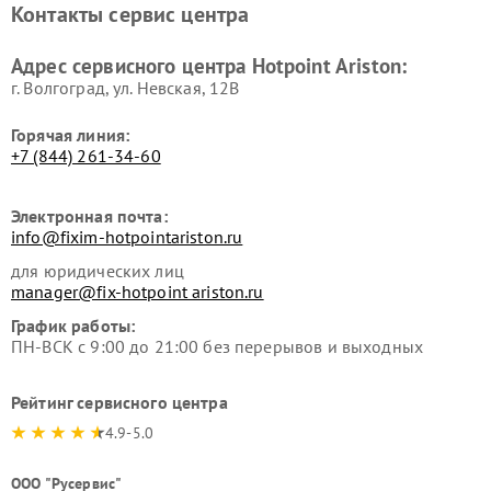
Контакты сервис центра
Hotpoint Ariston
Hotpoint Ariston
Ремонт вытяжек Hotpoint
Ремонт сушильных машин
Адрес сервисного центра Hotpoint Ariston:
Ariston
Hotpoint Ariston
г. Волгоград, ул. Невская, 12В
Горячая линия:
+7 (844) 261-34-60
Электронная почта:
info@fixim-hotpointariston.ru
для юридических лиц
manager@fix-hotpoint ariston.ru
График работы:
ПН-ВСК с 9:00 до 21:00 без перерывов и выходных
Рейтинг сервисного центра
4.9-5.0
ООО "Русервис"