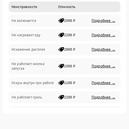
Неисправности
Стоимость
Дверца и корпус
Не включается
2500 ₽
Подробнее →
Механика и внутренние элементы
Не нагревает еду
2200 ₽
Подробнее →
Механические повреждения
Искажение дисплея
2800 ₽
Подробнее →
Питание и запуск
Не работает кнопка
Нагрев и приготовление
1500 ₽
Подробнее →
запуска
Программное обеспечение
Искры внутри при работе
1100 ₽
Подробнее →
Не работает гриль
2200 ₽
Подробнее →
Перегрев или отключение
2400 ₽
Подробнее →
во время работы