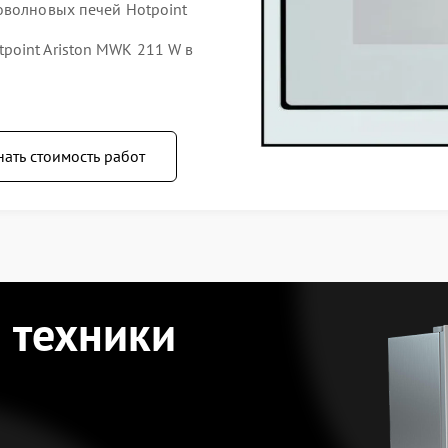
оволновых печей Hotpoint
point Ariston MWK 211 W в
нать стоимость работ
 техники