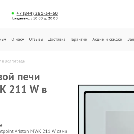
+7 (844) 261-34-60
Ежедневно, с 10:00 до 20:00
ны
О нас
Отзывы
Доставка
Гарантии
Акции и скидки
Зая
W в Волгограде
вой печи
K 211 W в
е
tpoint Ariston MWK 211 W сами