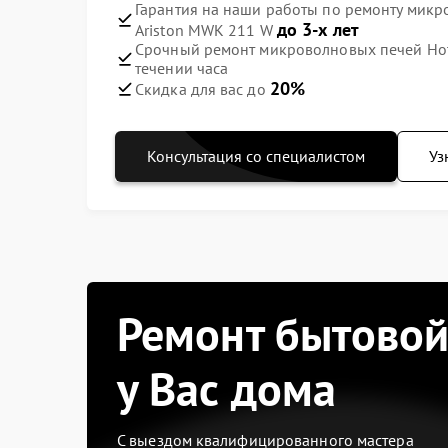
Гарантия на наши работы по ремонту микр
до 3-х лет
Ariston MWK 211 W
Срочный ремонт микроволновых печей Hot
течении часа
20%
Скидка для вас до
Консультация со специалистом
Уз
Ремонт бытовой
у Вас дома
С выездом квалифицированного мастера