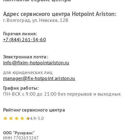
Hotpoint Ariston
Hotpoint Ariston
Ремонт вытяжек Hotpoint
Ремонт сушильных машин
Адрес сервисного центра Hotpoint Ariston:
Ariston
Hotpoint Ariston
г. Волгоград, ул. Невская, 12В
Горячая линия:
+7 (844) 261-34-60
Электронная почта:
info@fixim-hotpointariston.ru
для юридических лиц
manager@fix-hotpoint ariston.ru
График работы:
ПН-ВСК с 9:00 до 21:00 без перерывов и выходных
Рейтинг сервисного центра
4.9-5.0
ООО "Русервис"
ИНН 7702633247