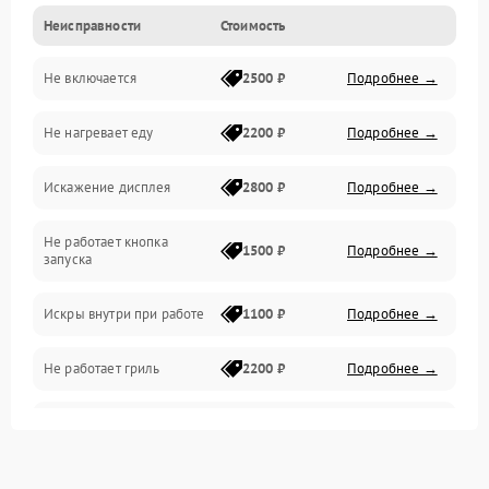
Неисправности
Стоимость
Дверца и корпус
Не включается
2500 ₽
Подробнее →
Механика и внутренние элементы
Не нагревает еду
2200 ₽
Подробнее →
Механические повреждения
Искажение дисплея
2800 ₽
Подробнее →
Питание и запуск
Не работает кнопка
Нагрев и приготовление
1500 ₽
Подробнее →
запуска
Программное обеспечение
Искры внутри при работе
1100 ₽
Подробнее →
Не работает гриль
2200 ₽
Подробнее →
Перегрев или отключение
2400 ₽
Подробнее →
во время работы