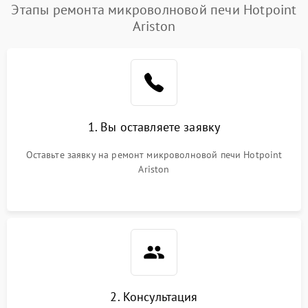
Появление запаха гари
2400 ₽
Подробнее →
Этапы ремонта микроволновой печи Hotpoint
Ariston
Проблемы с вентилятором
2000 ₽
Подробнее →
Поломка системы
2200 ₽
Подробнее →
охлаждения
Не работают сенсорные
2400 ₽
Подробнее →
1. Вы оставляете заявку
кнопки
Оставьте заявку на ремонт микроволновой печи Hotpoint
Не горит подсветка
2000 ₽
Подробнее →
Ariston
Сломался трансформатор
1000 ₽
Подробнее →
2. Консультация