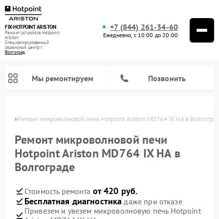
+7 (844) 261-34-60
FIX-HOTPOINT ARISTON
Ремонт устройств Hotpoint
Ежедневно, с 10:00 до 20:00
Ariston
Специализированный
cервисный центр г.
Волгоград
Мы ремонтируем
Позвонить
граде
Ремонт микроволновой печи Hotpoint Ariston MD764 IX HA в Волгогра
Ремонт микроволновой печи
Hotpoint Ariston MD764 IX HA в
Волгограде
от 420 руб.
Стоимость ремонта
Бесплатная диагностика
даже при отказе
Привезем и увезем микроволновую печь Hotpoint
Ремонт варочных панелей Hotpoint Ariston
Ремонт парогенераторов Hotpoint Ariston
Ремонт стиральных машин Hotpoint Ariston
Ремонт морозильных камер Hotpoint Ariston
Ремонт сушильных машин Hotpoint Ariston
Ремонт кофемашин Hotpoint Ariston
Ремонт духовых шкафов Hotpoint Ariston
Ремонт посудомоечных машин Hotpoint Ariston
Ремонт холодильников Hotpoint Ariston
Ремонт кухонных плит Hotpoint Ariston
Ремонт вытяжек Hotpoint Ariston