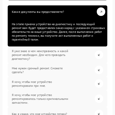
Какие документы вы предоставляете?
На этапе приема устройства на диагностику и последующий
ремонт вам будет предоставлен заказ-наряд с указанием страховых
обязательств на ваше устройство. Далее, после выполнения работ
по ремонту техники, вы получите акт выполненных работ и
гарантийный талон.
Я уже знаю в чем неисправность и какой
ремонт необходим. Для чего проводить
диагностику?
Мне нужен срочный ремонт. Сможете
сделать?
Я хочу, чтобы мое устройство
ремонтировали при мне.
Я хочу, чтобы мое устройство
ремонтировалось только оригинальными
запчастями.
Как я узнаю, что мое устройство готово?