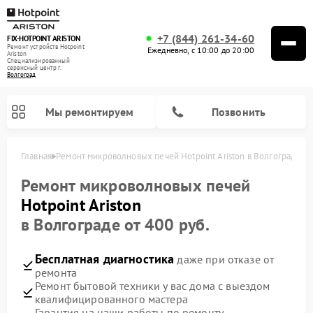
+7 (844) 261-34-60
FIX-HOTPOINT ARISTON
Ремонт устройств Hotpoint
Ежедневно, с 10:00 до 20:00
Ariston
Специализированный
cервисный центр г.
Волгоград
Мы ремонтируем
Позвонить
Главная
Ремонт микроволновых печей Hotpoint Ariston в Волгограде
Ремонт микроволновых печей
Hotpoint Ariston
в Волгограде от 400 руб.
Бесплатная диагностика
даже при отказе от
ремонта
Ремонт бытовой техники у вас дома с выездом
квалифицированного мастера
Ремонт варочных панелей Hotpoint Ariston
Ремонт парогенераторов Hotpoint Ariston
Ремонт стиральных машин Hotpoint Ariston
Ремонт морозильных камер Hotpoint Ariston
Ремонт сушильных машин Hotpoint Ariston
Ремонт кофемашин Hotpoint Ariston
Ремонт духовых шкафов Hotpoint Ariston
Ремонт посудомоечных машин Hotpoint Ariston
Ремонт холодильников Hotpoint Ariston
Ремонт кухонных плит Hotpoint Ariston
Ремонт вытяжек Hotpoint Ariston
Гарантия на наши работы по ремонту