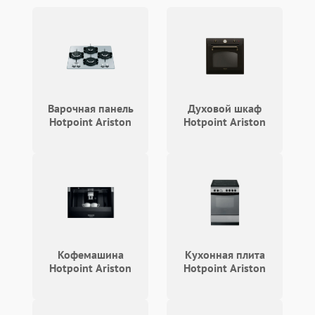
Поломка системы
2200 ₽
Подробнее →
охлаждения
Не работают сенсорные
2400 ₽
Подробнее →
кнопки
Варочная панель
Духовой шкаф
Не горит подсветка
2000 ₽
Подробнее →
Hotpoint Ariston
Hotpoint Ariston
Сломался трансформатор
1000 ₽
Подробнее →
Кофемашина
Кухонная плита
Hotpoint Ariston
Hotpoint Ariston