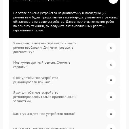
На этапе приема устройства на диагностику и последующий
ремонт вам будет предоставлен заказ-наряд с указанием страховых
обязательств на ваше устройство. Далее, после выполнения работ
по ремонту техники, вы получите акт выполненных работ и
гарантийный талон.
Я уже знаю в чем неисправность и какой
ремонт необходим. Для чего проводить
диагностику?
Мне нужен срочный ремонт. Сможете
сделать?
Я хочу, чтобы мое устройство
ремонтировали при мне.
Я хочу, чтобы мое устройство
ремонтировалось только оригинальными
запчастями.
Как я узнаю, что мое устройство готово?
От чего зависит срок ремонта техники?