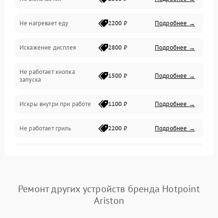
Механика и внутренние элементы
Не нагревает еду
2200 ₽
Подробнее →
Механические повреждения
Искажение дисплея
2800 ₽
Подробнее →
Питание и запуск
Не работает кнопка
Нагрев и приготовление
1500 ₽
Подробнее →
запуска
Программное обеспечение
Искры внутри при работе
1100 ₽
Подробнее →
Не работает гриль
2200 ₽
Подробнее →
Перегрев или отключение
2400 ₽
Подробнее →
во время работы
Появление запаха гари
2400 ₽
Подробнее →
Ремонт других устройств бренда Hotpoint
Ariston
Проблемы с вентилятором
2000 ₽
Подробнее →