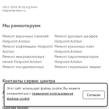
2021-2026 © СЦ vlg.fixim-
hotpointariston.ru
Мы ремонтируем
Ремонт варочных панелей
Ремонт духовых шкафов
Hotpoint Ariston
Hotpoint Ariston
Ремонт кофемашин Hotpoint
Ремонт кухонных плит
Ariston
Hotpoint Ariston
Ремонт микроволновых
Ремонт парогенераторов
печей Hotpoint Ariston
Hotpoint Ariston
Ремонт посудомоечных
Ремонт стиральных машин
машин Hotpoint Ariston
Hotpoint Ariston
Ремонт холодильников
Ремонт морозильных камер
Контакты сервис центра
Hotpoint Ariston
Hotpoint Ariston
Ремонт вытяжек Hotpoint
Ремонт сушильных машин
Этот сайт использует файлы cookie. Вы можете
Адрес сервисного центра Hotpoint Ariston:
Ariston
Hotpoint Ariston
ознакомиться с
правилами использования
Согласен
г. Волгоград, ул. Невская, 12В
файлов cookie
Горячая линия: