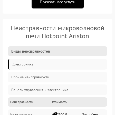
Показать все услуги
Неисправности микроволновой
печи Hotpoint Ariston
Виды неисправностей
Электроника
Прочие неисправности
Панель управления и электроника
Неисправности
Стоимость
Дверца и корпус
Не включается
2500 ₽
Подробнее →