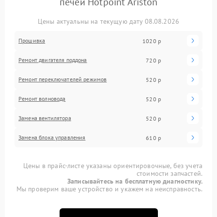
печей Hotpoint Ariston
Цены актуальны на текущую дату 08.08.2026
Прошивка
1020 р
Ремонт двигателя поддона
720 р
Ремонт переключателей режимов
520 р
Ремонт волновода
520 р
Замена вентилятора
520 р
Замена блока управления
610 р
Цены в прайс-листе указаны ориентировочные, без учета
стоимости запчастей.
Записывайтесь на бесплатную диагностику.
Мы проверим ваше устройство и укажем на неисправность.