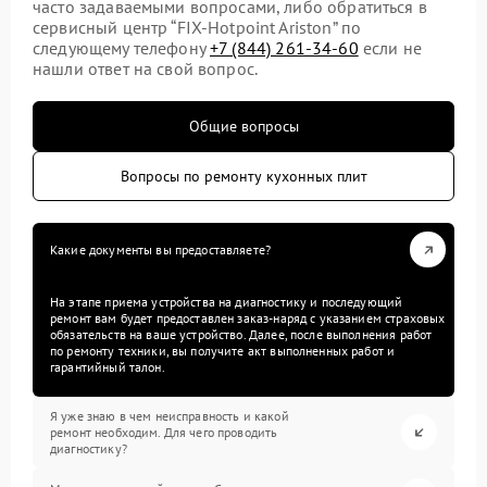
часто задаваемыми вопросами, либо обратиться в
сервисный центр “FIX-Hotpoint Ariston” по
следующему телефону
+7 (844) 261-34-60
если не
нашли ответ на свой вопрос.
Общие вопросы
Вопросы по ремонту кухонных плит
Какие документы вы предоставляете?
На этапе приема устройства на диагностику и последующий
ремонт вам будет предоставлен заказ-наряд с указанием страховых
обязательств на ваше устройство. Далее, после выполнения работ
по ремонту техники, вы получите акт выполненных работ и
гарантийный талон.
Я уже знаю в чем неисправность и какой
ремонт необходим. Для чего проводить
диагностику?