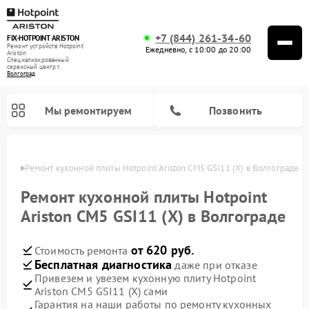
+7 (844) 261-34-60
FIX-HOTPOINT ARISTON
Ремонт устройств Hotpoint
Ежедневно, с 10:00 до 20:00
Ariston
Специализированный
cервисный центр г.
Волгоград
Мы ремонтируем
Позвонить
граде
Ремонт кухонной плиты Hotpoint Ariston CM5 GSI11 (X) в Волгограде
Ремонт кухонной плиты Hotpoint
Ariston CM5 GSI11 (X) в Волгограде
от 620 руб.
Стоимость ремонта
Бесплатная диагностика
даже при отказе
Привезем и увезем кухонную плиту Hotpoint
Ariston CM5 GSI11 (X) сами
Ремонт варочных панелей Hotpoint Ariston
Ремонт парогенераторов Hotpoint Ariston
Ремонт стиральных машин Hotpoint Ariston
Ремонт морозильных камер Hotpoint Ariston
Ремонт сушильных машин Hotpoint Ariston
Ремонт кофемашин Hotpoint Ariston
Ремонт духовых шкафов Hotpoint Ariston
Ремонт микроволновых печей Hotpoint Ariston
Ремонт посудомоечных машин Hotpoint Ariston
Ремонт холодильников Hotpoint Ariston
Ремонт вытяжек Hotpoint Ariston
Гарантия на наши работы по ремонту кухонных