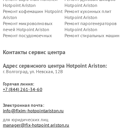
Hotpoint Ariston
Hotpoint Ariston
Ремонт кофемашин Hotpoint
Ремонт кухонных плит
Ariston
Hotpoint Ariston
Ремонт микроволновых
Ремонт парогенераторов
печей Hotpoint Ariston
Hotpoint Ariston
Ремонт посудомоечных
Ремонт стиральных машин
машин Hotpoint Ariston
Hotpoint Ariston
Ремонт холодильников
Ремонт морозильных камер
Контакты сервис центра
Hotpoint Ariston
Hotpoint Ariston
Ремонт вытяжек Hotpoint
Ремонт сушильных машин
Адрес сервисного центра Hotpoint Ariston:
Ariston
Hotpoint Ariston
г. Волгоград, ул. Невская, 12В
Горячая линия:
+7 (844) 261-34-60
Электронная почта:
info@fixim-hotpointariston.ru
для юридических лиц
manager@fix-hotpoint ariston.ru