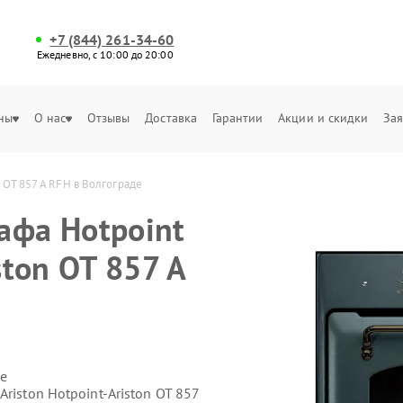
+7 (844) 261-34-60
Ежедневно, с 10:00 до 20:00
ны
О нас
Отзывы
Доставка
Гарантии
Акции и скидки
Зая
n OT 857 A RFH в Волгограде
афа Hotpoint
ston OT 857 A
е
riston Hotpoint-Ariston OT 857