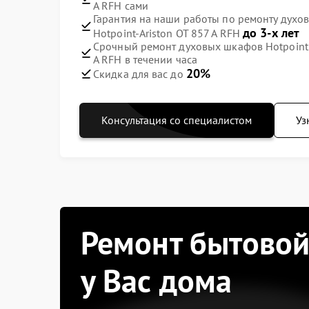
A RFH сами
Гарантия на наши работы по ремонту духов
до 3-х лет
Hotpoint-Ariston OT 857 A RFH
Срочный ремонт духовых шкафов Hotpoint A
A RFH в течении часа
20%
Скидка для вас до
Консультация со специалистом
Уз
Ремонт бытовой
у Вас дома