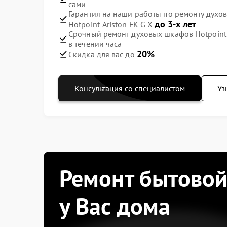
сами
Гарантия на наши работы по ремонту духов
до 3-х лет
Hotpoint-Ariston FK G X
Срочный ремонт духовых шкафов Hotpoint Ar
в течении часа
20%
Скидка для вас до
Консультация со специалистом
Уз
Ремонт бытовой
у Вас дома