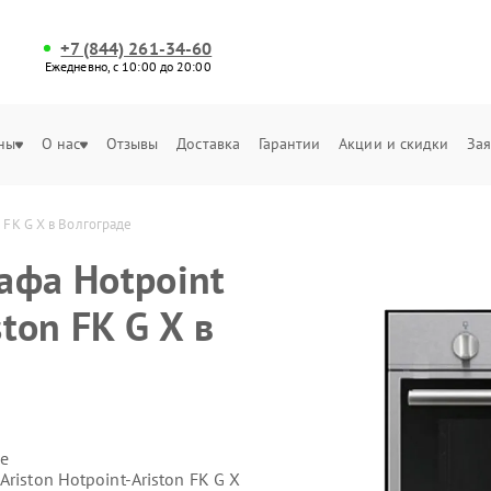
+7 (844) 261-34-60
Ежедневно, с 10:00 до 20:00
ны
О нас
Отзывы
Доставка
Гарантии
Акции и скидки
Зая
n FK G X в Волгограде
афа Hotpoint
ston FK G X в
е
riston Hotpoint-Ariston FK G X