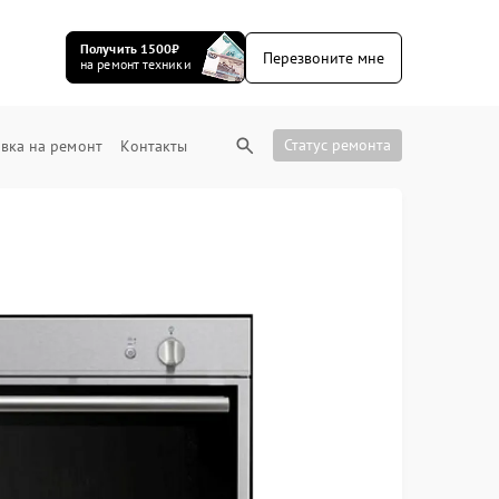
Получить 1500₽
Перезвоните мне
на ремонт техники
Статус ремонта
вка на ремонт
Контакты