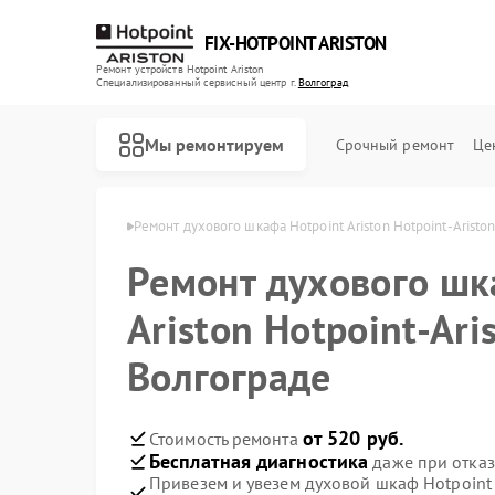
FIX-HOTPOINT ARISTON
Ремонт устройств Hotpoint Ariston
Специализированный cервисный центр г.
Волгоград
Мы ремонтируем
Срочный ремонт
Це
riston в Волгограде
Ремонт духового шкафа Hotpoint Ariston Hotpoint-Aristo
Ремонт духового шк
Ariston Hotpoint-Ari
Волгограде
от 520 руб.
Стоимость ремонта
Бесплатная диагностика
даже при отказ
Привезем и увезем духовой шкаф Hotpoint A
Ремонт варочных панелей Hotpoint Ariston
Ремонт кофемашин Hotpoint Ariston
Ремонт кухонных плит Hotpoint Ariston
Ремонт микроволновых печей Hotpoint Ariston
Ремонт парогенераторов Hotpoint Ariston
Ремонт посудомоечных машин Hotpoint Ariston
Ремонт стиральных машин Hotpoint Ariston
Ремонт холодильников Hotpoint Ariston
Ремонт морозильных камер Hotpoint Ariston
Ремонт вытяжек Hotpoint Ariston
Ремонт сушильных машин Hotpoint Ariston