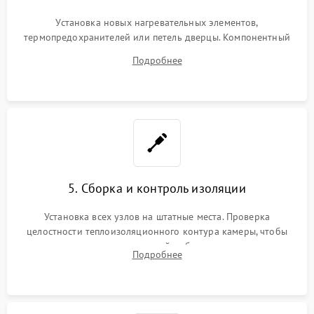
Установка новых нагревательных элементов,
термопредохранителей или петель дверцы. Компонентный
ремонт электронного модуля управления, замена
Подробнее
выгоревших реле, восстановление контактов и замена
уплотнителя.
5. Сборка и контроль изоляции
Установка всех узлов на штатные места. Проверка
целостности теплоизоляционного контура камеры, чтобы
исключить перегрев кухонной мебели и потерю тепла.
Подробнее
Надежная фиксация клемм и сборка корпуса шкафа.