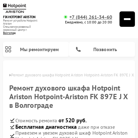
+7 (844) 261-34-60
FIX-HOTPOINT ARISTON
Ремонт устройств Hotpoint
Ежедневно, с 10:00 до 20:00
Ariston
Специализированный
cервисный центр г.
Волгоград
Мы ремонтируем
Позвонить
граде
Ремонт духового шкафа Hotpoint Ariston Hotpoint-Ariston FK 897E J X 
Ремонт духового шкафа Hotpoint
Ariston Hotpoint-Ariston FK 897E J X
в Волгограде
от 520 руб.
Стоимость ремонта
Бесплатная диагностика
даже при отказе
Привезем и увезем духовой шкаф Hotpoint Ariston
Ремонт варочных панелей Hotpoint Ariston
Ремонт парогенераторов Hotpoint Ariston
Ремонт стиральных машин Hotpoint Ariston
Ремонт морозильных камер Hotpoint Ariston
Ремонт сушильных машин Hotpoint Ariston
Ремонт кухонных плит Hotpoint Ariston
Ремонт микроволновых печей Hotpoint Ariston
Ремонт посудомоечных машин Hotpoint Ariston
Ремонт холодильников Hotpoint Ariston
Ремонт кофемашин Hotpoint Ariston
Ремонт вытяжек Hotpoint Ariston