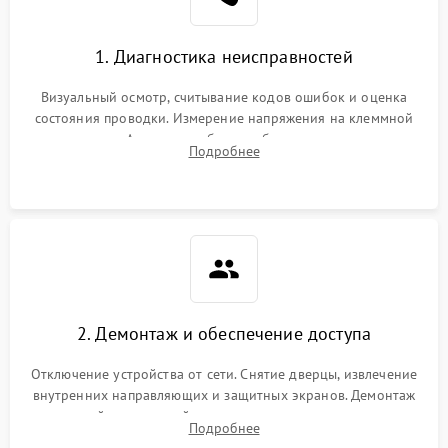
1. Диагностика неисправностей
Визуальный осмотр, считывание кодов ошибок и оценка
состояния проводки. Измерение напряжения на клеммной
колодке. Анализ жалоб на проблемы с нагревом,
Подробнее
конвекцией, панелью управления или блокировкой дверцы.
2. Демонтаж и обеспечение доступа
Отключение устройства от сети. Снятие дверцы, извлечение
внутренних направляющих и защитных экранов. Демонтаж
задней или верхней панели для прямого доступа к
Подробнее
нагревательным элементам, плате и вентиляторам.