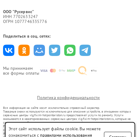
ООО "Русервис"
ИНН 7702633247
ОГРН 1077746335776
Поделиться в соц. сетях:
Мы принимаем
все формы оплаты
Политика конфиденциальности
Вся информация на сайте носит исключительно справочный характер.
Товарные знаки используются исключительно для описания устройств, в отношении которых
сервисные центры vlg.fixim-hotpointariston.ru предоставляют услуги по ремонту. Услуги
оказываются в неавторизованных сервисных центрах vlg.fixim-hotpointariston.ru, которые не
связаны с правообладателями товарных знаков или их официальными представителями.
Ремонт осуществляется для устройств, уже введенных в гражданский оборот в соответствии
Этот сайт использует файлы cookie. Вы можете
со статьей 1487 ГК РФ.
Использование товарных знаков не преследует цели индивидуализации услуг или введения
ознакомиться с
правилами использования
Согласен