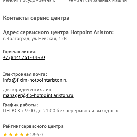
Ремонт посудомоечных
Ремонт стиральных машин
машин Hotpoint Ariston
Hotpoint Ariston
Ремонт холодильников
Ремонт морозильных камер
Контакты сервис центра
Hotpoint Ariston
Hotpoint Ariston
Ремонт вытяжек Hotpoint
Ремонт сушильных машин
Адрес сервисного центра Hotpoint Ariston:
Ariston
Hotpoint Ariston
г. Волгоград, ул. Невская, 12В
Горячая линия:
+7 (844) 261-34-60
Электронная почта:
info@fixim-hotpointariston.ru
для юридических лиц
manager@fix-hotpoint ariston.ru
График работы:
ПН-ВСК с 9:00 до 21:00 без перерывов и выходных
Рейтинг сервисного центра
4.9-5.0