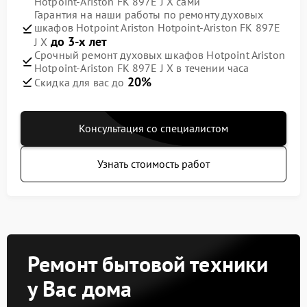
Hotpoint-Ariston FK 897E J X сами
Гарантия на наши работы по ремонту духовых
шкафов Hotpoint Ariston Hotpoint-Ariston FK 897E
до 3-х лет
J X
Срочный ремонт духовых шкафов Hotpoint Ariston
Hotpoint-Ariston FK 897E J X в течении часа
20%
Скидка для вас до
Консультация со специалистом
Узнать стоимость работ
Ремонт бытовой техники
у Вас дома