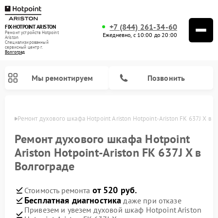
+7 (844) 261-34-60
FIX-HOTPOINT ARISTON
Ремонт устройств Hotpoint
Ежедневно, с 10:00 до 20:00
Ariston
Специализированный
cервисный центр г.
Волгоград
Мы ремонтируем
Позвонить
граде
Ремонт духового шкафа Hotpoint Ariston Hotpoint-Ariston FK 637J X в 
Ремонт духового шкафа Hotpoint
Ariston Hotpoint-Ariston FK 637J X в
Волгограде
от 520 руб.
Стоимость ремонта
Бесплатная диагностика
даже при отказе
Привезем и увезем духовой шкаф Hotpoint Ariston
Ремонт варочных панелей Hotpoint Ariston
Ремонт парогенераторов Hotpoint Ariston
Ремонт стиральных машин Hotpoint Ariston
Ремонт морозильных камер Hotpoint Ariston
Ремонт сушильных машин Hotpoint Ariston
Ремонт кухонных плит Hotpoint Ariston
Ремонт микроволновых печей Hotpoint Ariston
Ремонт посудомоечных машин Hotpoint Ariston
Ремонт холодильников Hotpoint Ariston
Ремонт кофемашин Hotpoint Ariston
Ремонт вытяжек Hotpoint Ariston