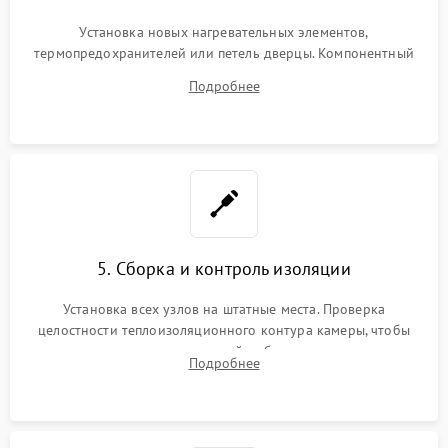
Установка новых нагревательных элементов,
термопредохранителей или петель дверцы. Компонентный
ремонт электронного модуля управления, замена
Подробнее
выгоревших реле, восстановление контактов и замена
уплотнителя.
5. Сборка и контроль изоляции
Установка всех узлов на штатные места. Проверка
целостности теплоизоляционного контура камеры, чтобы
исключить перегрев кухонной мебели и потерю тепла.
Подробнее
Надежная фиксация клемм и сборка корпуса шкафа.