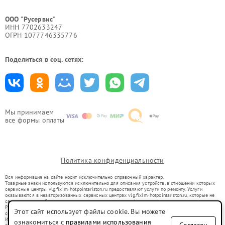
ООО "Русервис"
ИНН 7702633247
ОГРН 1077746335776
Поделиться в соц. сетях:
Мы принимаем
все формы оплаты
Политика конфиденциальности
Вся информация на сайте носит исключительно справочный характер.
Товарные знаки используются исключительно для описания устройств, в отношении которых
сервисные центры vlg.fixim-hotpointariston.ru предоставляют услуги по ремонту. Услуги
оказываются в неавторизованных сервисных центрах vlg.fixim-hotpointariston.ru, которые не
связаны с правообладателями товарных знаков или их официальными представителями.
Ремонт осуществляется для устройств, уже введенных в гражданский оборот в соответствии
Этот сайт использует файлы cookie. Вы можете
со статьей 1487 ГК РФ.
Использование товарных знаков не преследует цели индивидуализации услуг или введения
ознакомиться с
правилами использования
Согласен