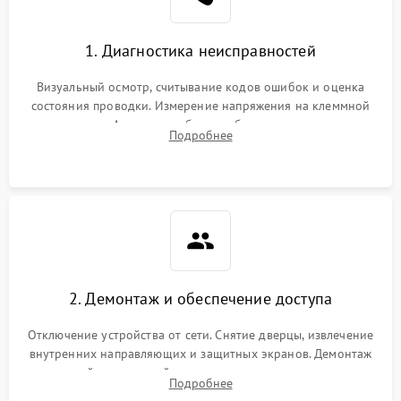
1. Диагностика неисправностей
Визуальный осмотр, считывание кодов ошибок и оценка
состояния проводки. Измерение напряжения на клеммной
колодке. Анализ жалоб на проблемы с нагревом,
Подробнее
конвекцией, панелью управления или блокировкой дверцы.
2. Демонтаж и обеспечение доступа
Отключение устройства от сети. Снятие дверцы, извлечение
внутренних направляющих и защитных экранов. Демонтаж
задней или верхней панели для прямого доступа к
Подробнее
нагревательным элементам, плате и вентиляторам.