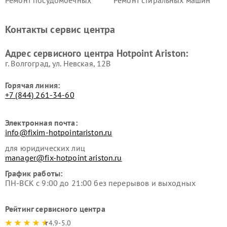
Ремонт посудомоечных
Ремонт стиральных машин
машин Hotpoint Ariston
Hotpoint Ariston
Ремонт холодильников
Ремонт морозильных камер
Контакты сервис центра
Hotpoint Ariston
Hotpoint Ariston
Ремонт вытяжек Hotpoint
Ремонт сушильных машин
Адрес сервисного центра Hotpoint Ariston:
Ariston
Hotpoint Ariston
г. Волгоград, ул. Невская, 12В
Горячая линия:
+7 (844) 261-34-60
Электронная почта:
info@fixim-hotpointariston.ru
для юридических лиц
manager@fix-hotpoint ariston.ru
График работы:
ПН-ВСК с 9:00 до 21:00 без перерывов и выходных
Рейтинг сервисного центра
4.9-5.0